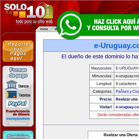
e-Uruguay.
El dueño de este dominio lo ha
Mayusculas:
E-URUGUAY
Minusculas:
e-uruguay.co
Longitud:
9 caracteres
Categorias:
PaÃ­ses y Ci
Precio:
Realizar una 
Visitar!
e-uruguay.c
Serán consideradas ofer
Realizar una Oferta