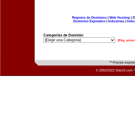
Registro de Dominios
|
Web Hosting
|
D
Dominios Expirados
|
Industrias
|
Indu
Categorías de Dominio:
[Pág. princi
** Precios expre
© 2002/2022 Solo10.com