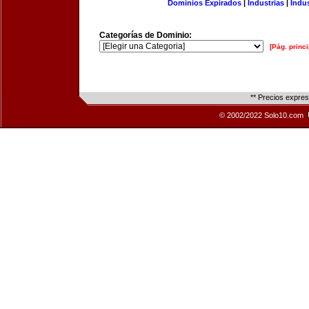
Dominios Expirados
|
Industrias
|
Indu
Categorías de Dominio:
[Pág. princi
** Precios expre
© 2002/2022 Solo10.com