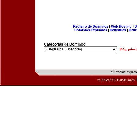
Registro de Dominios
|
Web Hosting
|
D
Dominios Expirados
|
Industrias
|
Indu
Categorías de Dominio:
[Pág. princi
** Precios expre
© 2002/2022 Solo10.com