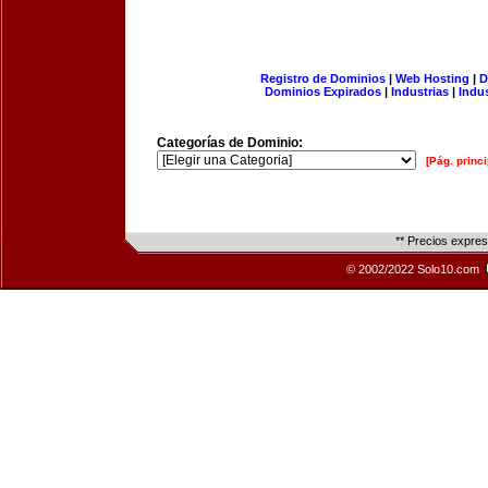
Registro de Dominios
|
Web Hosting
|
D
Dominios Expirados
|
Industrias
|
Indu
Categorías de Dominio:
[Pág. princi
** Precios expre
© 2002/2022 Solo10.com