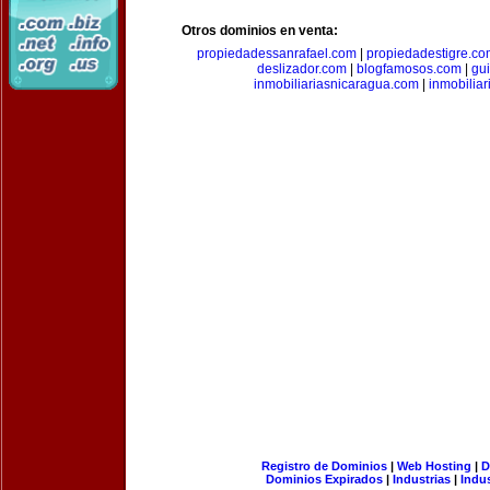
Otros dominios en venta:
propiedadessanrafael.com
|
propiedadestigre.c
deslizador.com
|
blogfamosos.com
|
gu
inmobiliariasnicaragua.com
|
inmobilia
Registro de Dominios
|
Web Hosting
|
D
Dominios Expirados
|
Industrias
|
Indu