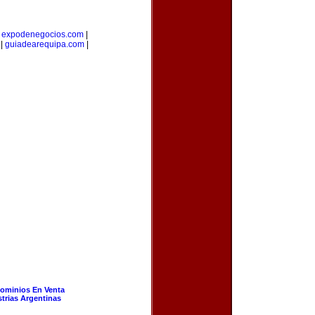
|
expodenegocios.com
|
|
guiadearequipa.com
|
ominios En Venta
strias Argentinas