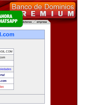
l.com
SIL.COM
.com
piedades
rta!
l.com
tas