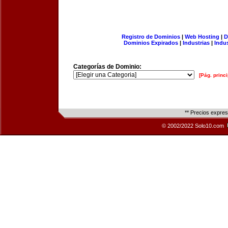
Registro de Dominios
|
Web Hosting
|
D
Dominios Expirados
|
Industrias
|
Indu
Categorías de Dominio:
[Pág. princi
** Precios expre
© 2002/2022 Solo10.com