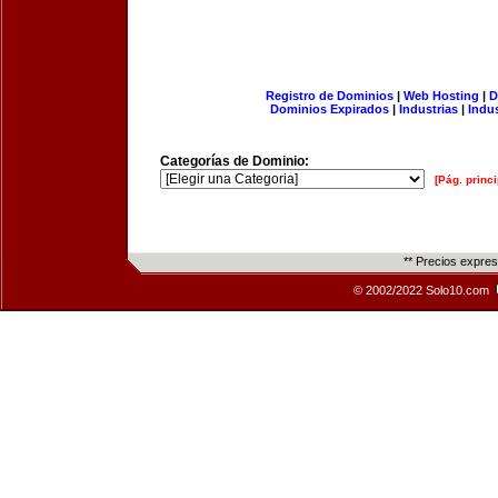
Registro de Dominios
|
Web Hosting
|
D
Dominios Expirados
|
Industrias
|
Indu
Categorías de Dominio:
[Pág. princi
** Precios expre
© 2002/2022 Solo10.com