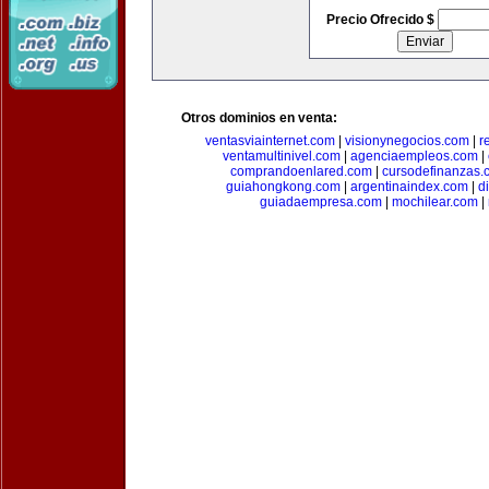
Precio Ofrecido $
Otros dominios en venta:
ventasviainternet.com
|
visionynegocios.com
|
r
ventamultinivel.com
|
agenciaempleos.com
|
comprandoenlared.com
|
cursodefinanzas.
guiahongkong.com
|
argentinaindex.com
|
d
guiadaempresa.com
|
mochilear.com
|