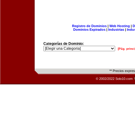
Registro de Dominios
|
Web Hosting
|
D
Dominios Expirados
|
Industrias
|
Indu
Categorías de Dominio:
[Pág. princi
** Precios expre
© 2002/2022 Solo10.com