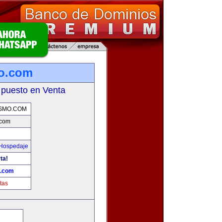
mo.com
 puesto en Venta
SMO.COM
.com
 Hospedaje
ta!
o.com
tas