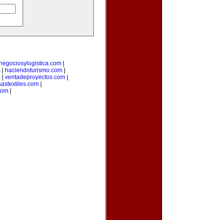
negociosylogistica.com
|
m
|
haciendoturismo.com
|
m
|
ventadeproyectos.com
|
astextiles.com
|
com
|