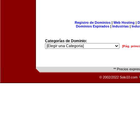
Registro de Dominios
|
Web Hosting
|
D
Dominios Expirados
|
Industrias
|
Indu
Categorías de Dominio:
[Pág. princi
** Precios expre
© 2002/2022 Solo10.com