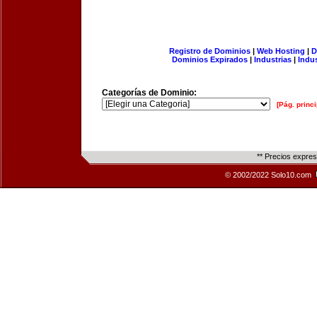
Registro de Dominios
|
Web Hosting
|
D
Dominios Expirados
|
Industrias
|
Indu
Categorías de Dominio:
[Pág. princi
** Precios expre
© 2002/2022 Solo10.com