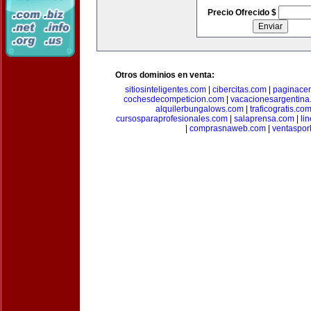
Precio Ofrecido $
Otros dominios en venta:
sitiosinteligentes.com
|
cibercitas.com
|
paginacen
cochesdecompeticion.com
|
vacacionesargentina
alquilerbungalows.com
|
traficogratis.co
cursosparaprofesionales.com
|
salaprensa.com
|
li
|
comprasnaweb.com
|
ventaspo