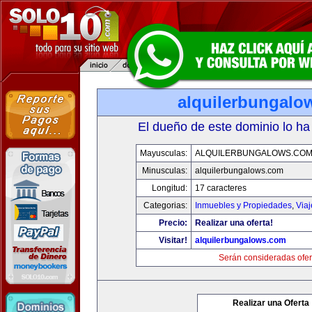
alquilerbungalo
El dueño de este dominio lo ha
Mayusculas:
ALQUILERBUNGALOWS.CO
Minusculas:
alquilerbungalows.com
Longitud:
17 caracteres
Categorias:
Inmuebles y Propiedades
,
Via
Precio:
Realizar una oferta!
Visitar!
alquilerbungalows.com
Serán consideradas ofer
Realizar una Oferta