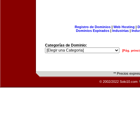
Registro de Dominios
|
Web Hosting
|
D
Dominios Expirados
|
Industrias
|
Indu
Categorías de Dominio:
[Pág. princi
** Precios expre
© 2002/2022 Solo10.com