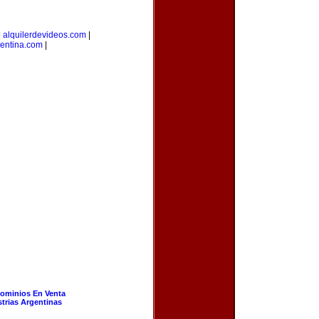
|
alquilerdevideos.com
|
gentina.com
|
ominios En Venta
strias Argentinas