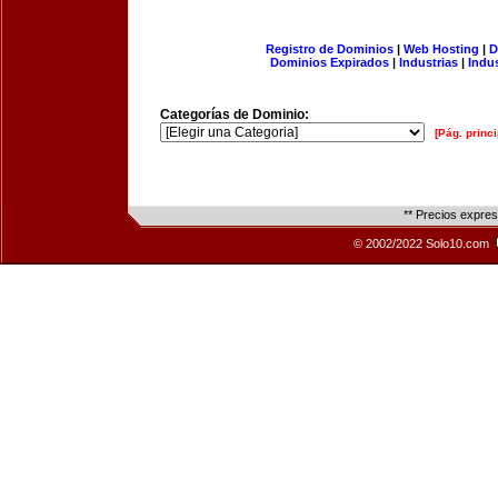
Registro de Dominios
|
Web Hosting
|
D
Dominios Expirados
|
Industrias
|
Indu
Categorías de Dominio:
[Pág. princi
** Precios expre
© 2002/2022 Solo10.com