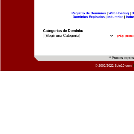
Registro de Dominios
|
Web Hosting
|
D
Dominios Expirados
|
Industrias
|
Indu
Categorías de Dominio:
[Pág. princi
** Precios expre
© 2002/2022 Solo10.com