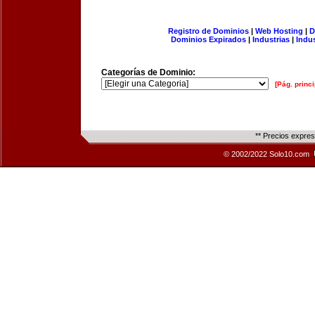
Registro de Dominios
|
Web Hosting
|
D
Dominios Expirados
|
Industrias
|
Indu
Categorías de Dominio:
[Pág. princi
** Precios expre
© 2002/2022 Solo10.com