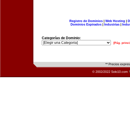
Registro de Dominios
|
Web Hosting
|
D
Dominios Expirados
|
Industrias
|
Indu
Categorías de Dominio:
[Pág. princi
** Precios expre
© 2002/2022 Solo10.com