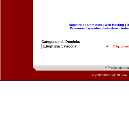
Registro de Dominios
|
Web Hosting
|
D
Dominios Expirados
|
Industrias
|
Indu
Categorías de Dominio:
[Pág. princi
** Precios expre
© 2002/2022 Solo10.com