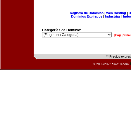
Registro de Dominios
|
Web Hosting
|
D
Dominios Expirados
|
Industrias
|
Indu
Categorías de Dominio:
[Pág. princi
** Precios expre
© 2002/2022 Solo10.com