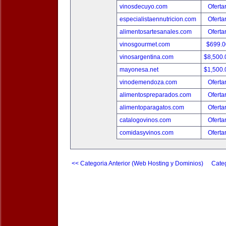
vinosdecuyo.com
Oferta
especialistaennutricion.com
Oferta
alimentosartesanales.com
Oferta
vinosgourmet.com
$699.
vinosargentina.com
$8,500
mayonesa.net
$1,500
vinodemendoza.com
Oferta
alimentospreparados.com
Oferta
alimentoparagatos.com
Oferta
catalogovinos.com
Oferta
comidasyvinos.com
Oferta
<< Categoria Anterior (Web Hosting y Dominios)
Categ