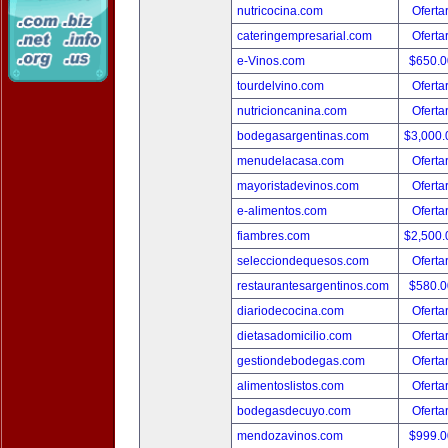
nutricocina.com
Oferta
cateringempresarial.com
Oferta
e-Vinos.com
$650.
tourdelvino.com
Oferta
nutricioncanina.com
Oferta
bodegasargentinas.com
$3,000
menudelacasa.com
Oferta
mayoristadevinos.com
Oferta
e-alimentos.com
Oferta
fiambres.com
$2,500
selecciondequesos.com
Oferta
restaurantesargentinos.com
$580.
diariodecocina.com
Oferta
dietasadomicilio.com
Oferta
gestiondebodegas.com
Oferta
alimentoslistos.com
Oferta
bodegasdecuyo.com
Oferta
mendozavinos.com
$999.