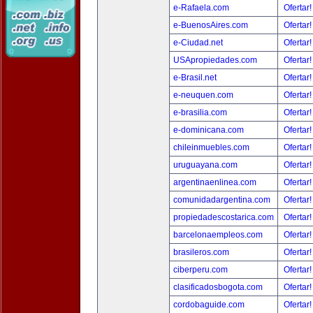
e-Rafaela.com
Ofertar
e-BuenosAires.com
Ofertar
e-Ciudad.net
Ofertar
USApropiedades.com
Ofertar
e-Brasil.net
Ofertar
e-neuquen.com
Ofertar
e-brasilia.com
Ofertar
e-dominicana.com
Ofertar
chileinmuebles.com
Ofertar
uruguayana.com
Ofertar
argentinaenlinea.com
Ofertar
comunidadargentina.com
Ofertar
propiedadescostarica.com
Ofertar
barcelonaempleos.com
Ofertar
brasileros.com
Ofertar
ciberperu.com
Ofertar
clasificadosbogota.com
Ofertar
cordobaguide.com
Ofertar