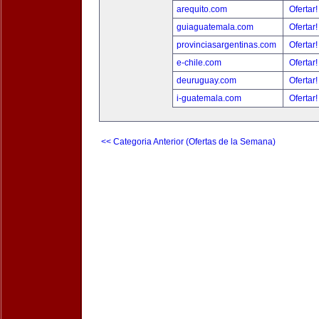
arequito.com
Ofertar
guiaguatemala.com
Ofertar
provinciasargentinas.com
Ofertar
e-chile.com
Ofertar
deuruguay.com
Ofertar
i-guatemala.com
Ofertar
<< Categoria Anterior (Ofertas de la Semana)