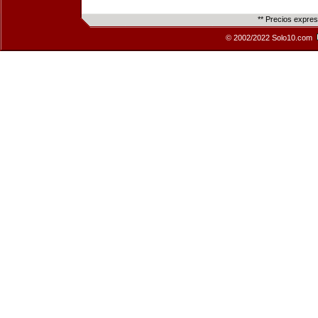
** Precios expre
© 2002/2022 Solo10.com